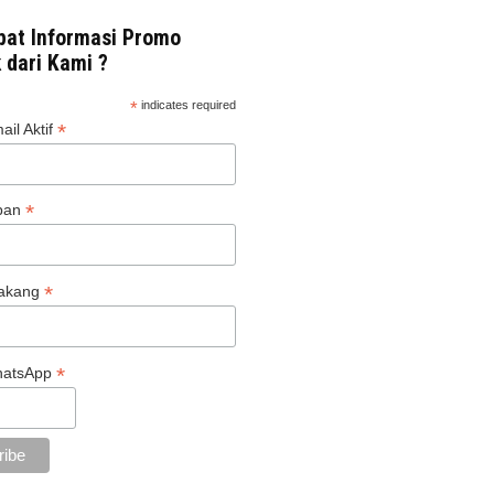
at Informasi Promo
 dari Kami ?
*
indicates required
*
il Aktif
*
pan
*
akang
*
hatsApp