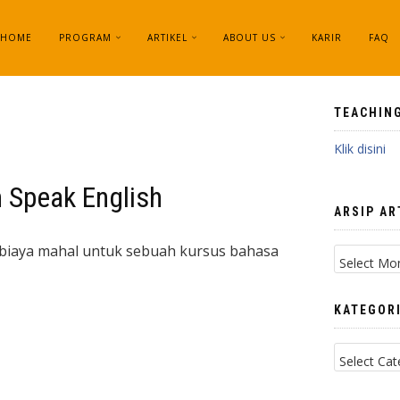
HOME
PROGRAM
ARTIKEL
ABOUT US
KARIR
FAQ
TEACHIN
Klik disini
 Speak English
ARSIP AR
Arsip
u biaya mahal untuk sebuah kursus bahasa
Artikel
KATEGORI
Kategori
Artikel