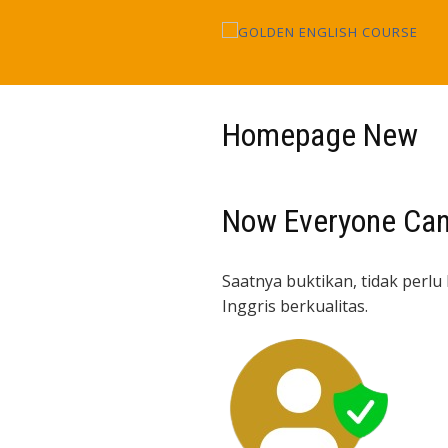
Skip
to
content
Homepage New
Now Everyone Can
Saatnya buktikan, tidak perl
Inggris berkualitas.