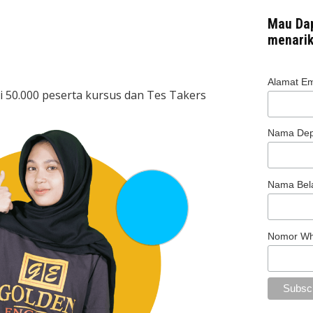
Mau Dap
menarik
Alamat Ema
ri 50.000 peserta kursus dan Tes Takers
Nama De
Nama Bel
Nomor W