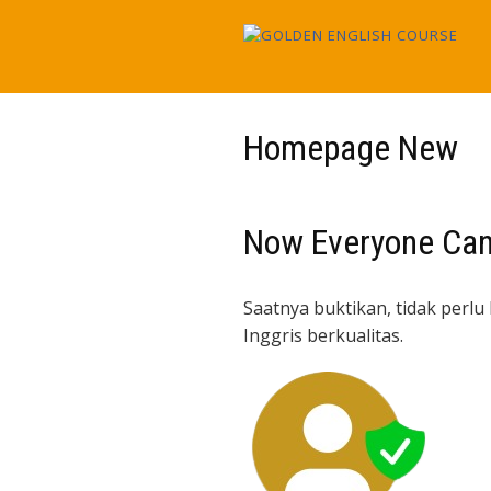
Skip
to
content
Homepage New
Now Everyone Can
Saatnya buktikan, tidak perl
Inggris berkualitas.