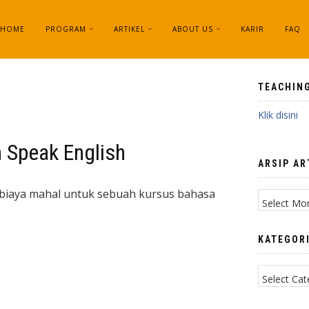
HOME
PROGRAM
ARTIKEL
ABOUT US
KARIR
FAQ
TEACHIN
Klik disini
 Speak English
ARSIP AR
Arsip
u biaya mahal untuk sebuah kursus bahasa
Artikel
KATEGORI
Kategori
Artikel