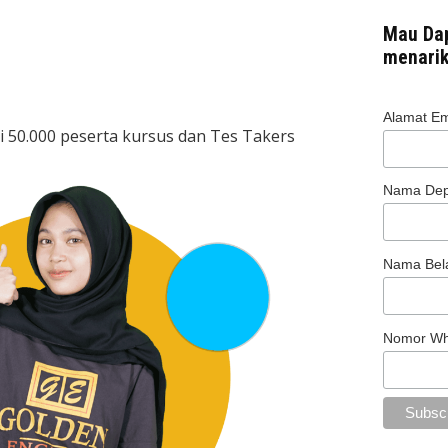
Mau Dap
menarik
Alamat Ema
ri 50.000 peserta kursus dan Tes Takers
Nama De
Nama Bel
Nomor W