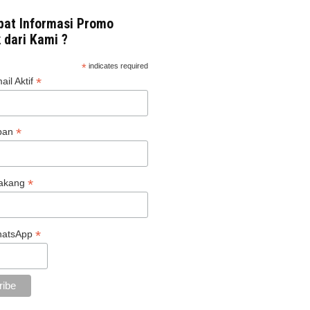
at Informasi Promo
 dari Kami ?
*
indicates required
*
il Aktif
*
pan
*
akang
*
hatsApp